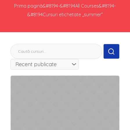
Prima pagină
&#8194-&#8194
All Courses
&#8194-
&#8194
Cursuri etichetate „summer”