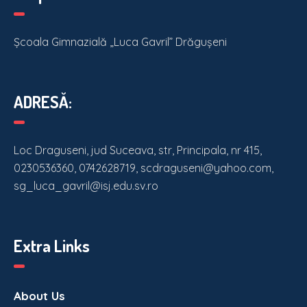
Școala Gimnazială „Luca Gavril” Drăgușeni
ADRESĂ:
Loc Draguseni, jud Suceava, str, Principala, nr 415,
0230536360, 0742628719, scdraguseni@yahoo.com,
sg_luca_gavril@isj.edu.sv.ro
Extra Links
About Us