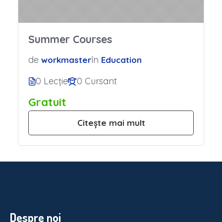
Summer Courses
de
în
workmaster
Education
0 Lecție
0 Cursant
Gratuit
Citește mai mult
Despre noi